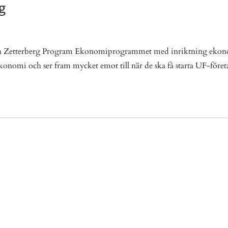
g
innea Zetterberg Program Ekonomiprogrammet med inriktning eko
omi och ser fram mycket emot till när de ska få starta UF-föret