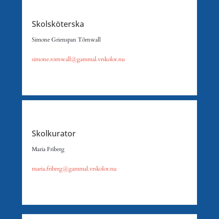
Skolsköterska
Simone Grienspan Törnwall
simone.tornwall@gammal.vrskolor.nu
Skolkurator
Maria Friberg
maria.friberg@gammal.vrskolor.nu