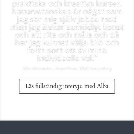
praktiska och kreativa kurser.
Naturvetenskap är något som
jag ser mig själv jobba med
men jag älskar samtidigt konst
och att rita och måla och då
har jag kunnat välja bild och
form som ett av mina
individuella val.”
Alba Söderström, Natur/Natur, VRG Sundbyberg
Läs fullständig intervju med Alba