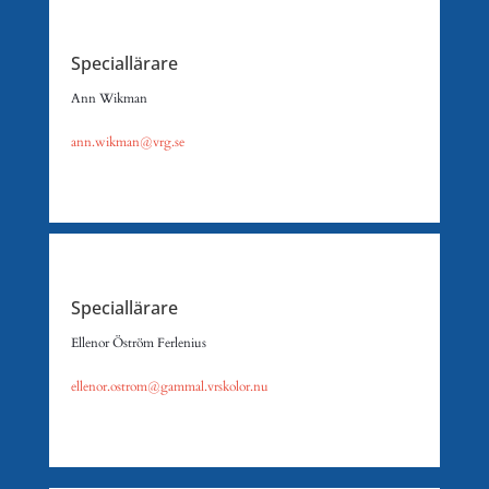
Speciallärare
Ann Wikman
ann.wikman@vrg.se
Speciallärare
Ellenor Öström Ferlenius
ellenor.ostrom@gammal.vrskolor.nu