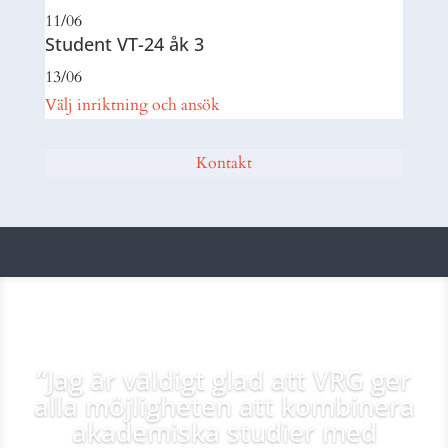
11/06
Student VT-24 åk 3
13/06
Välj inriktning och ansök
Kontakt
“Jag är väldigt glad att VRG ger
alla möjligheten att kombinera
akademiska studier med