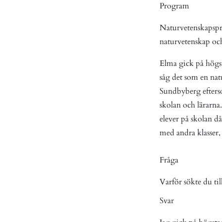
Program
Naturvetenskapsp
naturvetenskap och
Elma gick på hög
såg det som en nat
Sundbyberg efter
skolan och lärarn
elever på skolan 
med andra klasser,
Fråga
Varför sökte du t
Svar