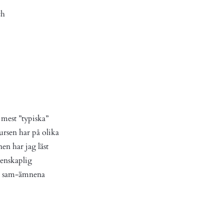
ch
 mest ”typiska”
ursen har på olika
en har jag läst
tenskaplig
och sam-ämnena