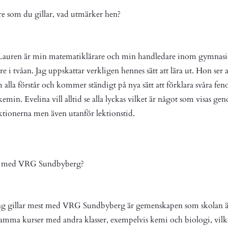
re som du gillar, vad utmärker hen?
auren är min matematiklärare och min handledare inom gymnasie
 i tvåan. Jag uppskattar verkligen hennes sätt att lära ut. Hon ser all
om alla förstår och kommer ständigt på nya sätt att förklara svåra 
min. Evelina vill alltid se alla lyckas vilket är något som visas ge
tionerna men även utanför lektionstid.
st med VRG Sundbyberg?
jag gillar mest med VRG Sundbyberg är gemenskapen som skolan ä
samma kurser med andra klasser, exempelvis kemi och biologi, vilke