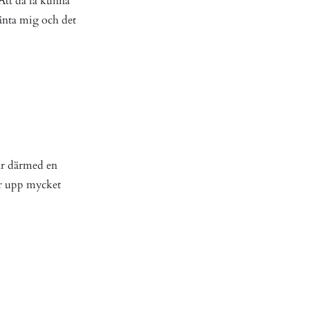
Att då få kunna
vänta mig och det
får därmed en
ar upp mycket