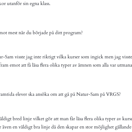
or utanför sin egna klass.
mot mest när du började på ditt program?
-Sam visste jag inte riktigt vilka kurser som ingick men jag visste 
 fram emot att få läsa flera olika typer av ämnen som alla var utmana
framtida elever ska ansöka om att gå på Natur-Sam på VRGS?
digt bred linje vilket gör att man får läsa flera olika typer av ku
är även en väldigt bra linje då den skapar en stor möjlighet gällande