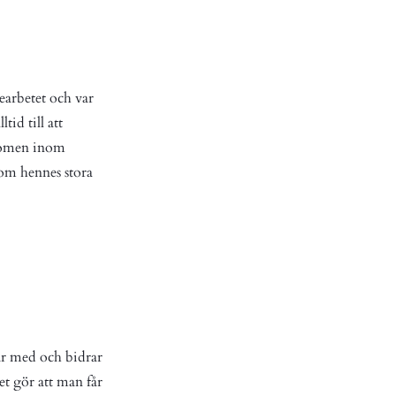
arbetet och var
tid till att
fenomen inom
nom hennes stora
r med och bidrar
t gör att man får