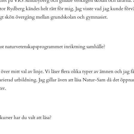
diet på VRS Sundbyberg och gillade verkligen skolan och lärarna. 
tor Rydberg kändes helt rätt för mig. Jag visste vad jag kunde för
digt skön övergång mellan grundskolan och gymnasiet.
just naturvetenskapsprogrammet inriktning samhälle?
 över mitt val av linje. Vi läser flera olika typer av ämnen och jag 
arierad utbildning. Jag gillar även att läsa Natur-Sam då det öppn
er.
kurser har du valt att läsa?