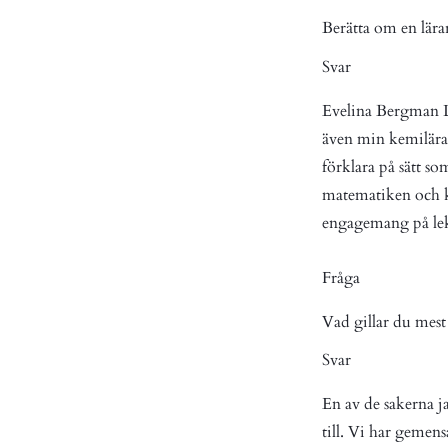
Berätta om en lära
Svar
Evelina Bergman L
även min kemilärare
förklara på sätt s
matematiken och ke
engagemang på lek
Fråga
Vad gillar du me
Svar
En av de sakerna 
till. Vi har gemen