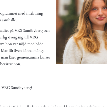
rogrammet med inriktning
 samhälle.
stadiet på VRS Sundbyberg och
urlig övergång till VRG
som hon var nöjd med både
a. Man lär även känna många
då man läser gemensamma kurser
 berättar hon.
ill VRG Sundbyberg?