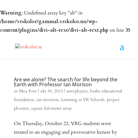
Warning
: Undefined array key "alt" in
/home/vrskolor/gammal.vrskolor.nu/wp-
content/plugins/divi-alt-text/divi-alt-text.php
on line
35
Are we alone? The search for life beyond the
Earth with Professor Ian Morison
av
Moa Foss
|
okt 30, 2015
|
astrophysics
,
brahe educational
foundation
,
ian morison
,
Learning at VR Schools
,
project
phoenix
,
square kilometer array
On Thursday, October 22, VRG students were
treated to an engaging and provocative lecture by