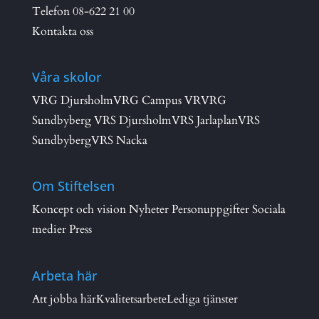
Telefon
08-622 21 00
Kontakta oss
Våra skolor
VRG Djursholm
VRG Campus VR
VRG
Sundbyberg
VRS Djursholm
VRS Jarlaplan
VRS
Sundbyberg
VRS Nacka
Om Stiftelsen
Koncept och vision
Nyheter
Personuppgifter
Sociala
medier
Press
Arbeta här
Att jobba här
Kvalitetsarbete
Lediga tjänster