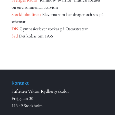
Sveriges Radio
”Rainbow Warrior” musical focuses
on environmental activism
Stockholmdirekt
Eleverna som har droger och sex på
schemat
DN
Gymnasieelever rockar på Oscarsteatern
Svd
Det kokar om 1956
Kontakt
Stiftelsen Viktor Rydbergs skolor
Frejgatan 30
113 49 Stockholm