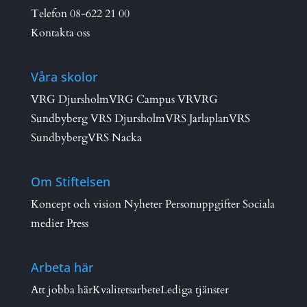
Telefon
08-622 21 00
Kontakta oss
Våra skolor
VRG Djursholm
VRG Campus VR
VRG
Sundbyberg
VRS Djursholm
VRS Jarlaplan
VRS
Sundbyberg
VRS Nacka
Om Stiftelsen
Koncept och vision
Nyheter
Personuppgifter
Sociala
medier
Press
Arbeta här
Att jobba här
Kvalitetsarbete
Lediga tjänster