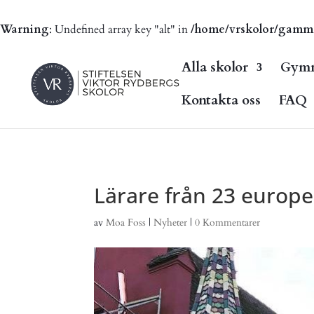
Warning
: Undefined array key "alt" in
/home/vrskolor/gammal.
Alla skolor
Gymn
Kontakta oss
FAQ
Lärare från 23 europe
av
Moa Foss
|
Nyheter
|
0 Kommentarer