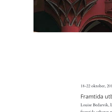
Louise från VRSV på b
18-22 oktober
, 20
Framtida ut
Louise Bedarvik, l
framtida utbyten m