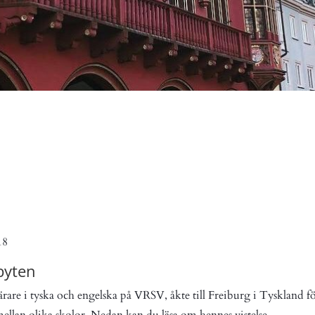
esök i Freiburg
18
byten
ärare i tyska och engelska på VRSV, åkte till Freiburg i Tyskland f
ellan olika skolor. Nedan kan du läsa om hennes vistelse.