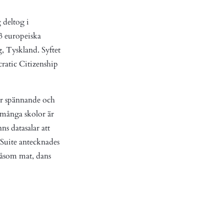
g deltog i
23 europeiska
, Tyskland. Syftet
ratic Citizenship
var spännande och
I många skolor är
ns datasalar att
-Suite antecknades
 såsom mat, dans