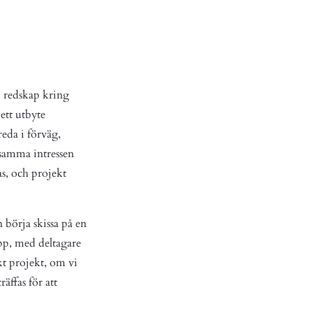
e, redskap kring
ett utbyte
reda i förväg,
nsamma intressen
s, och projekt
 börja skissa på en
upp, med deltagare
t projekt, om vi
äffas för att