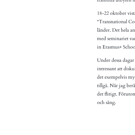
18-22 oktober vist
“Transnational Coo
länder. Det hela 
med seminariet var
in Erasmus+ Schoo
Under dessa dagar 
intressant att disk
det exempelvis myck
tillgå. När jag be
det flitigt. Förut
och sång.