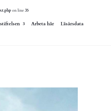
xt.php
on line
35
tiftelsen
Arbeta här
Läsårsdata