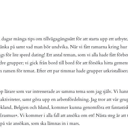
 dagar många tips om tillvägagångssätt för att starta upp ett utbyt
änka på samt vad man bör undvika. När vi fått ramarna kring hur 
gs för lite speed dating! Ett antal teman, som vi alla hade fått förbe
dre grupper; vi gick från bord till bord för att försöka hitta geme
ramen för temat. Efter ett par timmar hade grupper utkristallisera
pp lärare som var intresserade av samma tema som jag själv. Vi hann
 aktiviteter, samt göra upp en arbetsfördelning. Jag tror att vår gr
kland, Belgien och Island, kommer kunna genomföra ett fantastisk
 Erasmus+. Vi kommer i alla fall att ansöka om ett! Nästa steg är att tr
 på vår ansökan, som ska lämnas in i mars.