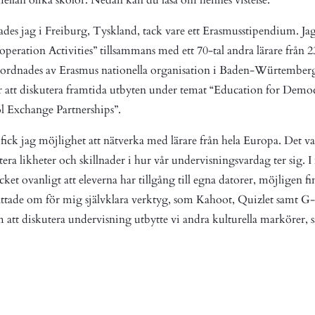
ades jag i Freiburg, Tyskland, tack vare ett Erasmusstipendium.
Ja
peration Activities” tillsammans med ett 70-tal andra lärare från 
anordnades av Erasmus nationella organisation i Baden-Würtemberg
 att diskutera framtida utbyten under temat “Education for Democ
l Exchange Partnerships”.
fick jag möjlighet att nätverka med lärare från hela Europa. Det 
utera likheter och skillnader i hur vår undervisningsvardag ter sig. 
et ovanligt att eleverna har tillgång till egna datorer, möjligen fin
rättade om för mig självklara verktyg, som Kahoot, Quizlet samt G
om att diskutera undervisning utbytte vi andra kulturella markörer,