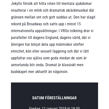
Jekylls försök att hitta roten till mentala sjukdomar
resulterar i en mörk och dramatisk skräckmusikal där
gränsen mellan ont och gott suddas ut. Den har slagit
rekord på Broadway och satts upp i minst 15
internationella uppsättningar. I VRGs tolkning drar vi
paralleller till dagens England, dagens värld, där vi
återigen har börjat dela upp människor utefter
etnicitet, kön eller sexuell läggning och där vi lätt
uppfattar oss själva som goda medan de som är
annorlunda blir onda. Dramat är klassiskt men
budskapet mer aktuellt än någonsin.
DATUM FÖRESTÄLLNINGAR
Fredag, 11 januari 2019 kl.19.00