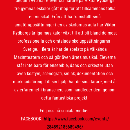
Sedan 1995 har elever och lärare på Viktor Rydbergs
tre gymnasieskolor gått ihop för att tillsammans tolka
en musikal. Från att ha framställt små
amatöruppsättningar i en av skolornas aula har Viktor
Rydbergs årliga musikaler växt till att bli bland de mest
professionella och omtalade skoluppsättningarna i
Sverige. I flera år har de spelats på välkända
Maximteatern och så gör även årets musikal. Eleverna
står inte bara för ensemble, dans och orkester utan
även kostym, scenografi, smink, dokumentation och
marknadsföring. Till sin hjälp har de sina lärare, med år
av erfarenhet i branschen, som handleder dem genom
detta fantastiska projekt.
Följ oss på sociala medier:
FACEBOOK:
https://www.
facebook.com/events/
284892185689496/