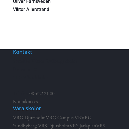
Oliver Färnsveden
Viktor Allerstrand
Kontakt
Stiftelsen Viktor Rydbergs skolor
Frejgatan 30
113 49 Stockholm
Telefon
08-622 21 00
Kontakta oss
Våra skolor
VRG Djursholm
VRG Campus VR
VRG
Sundbyberg
VRS Djursholm
VRS Jarlaplan
VRS