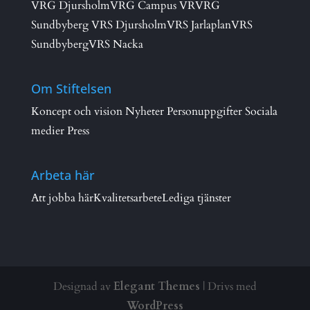
VRG Djursholm
VRG Campus VR
VRG
Sundbyberg
VRS Djursholm
VRS Jarlaplan
VRS
Sundbyberg
VRS Nacka
Om Stiftelsen
Koncept och vision
Nyheter
Personuppgifter
Sociala
medier
Press
Arbeta här
Att jobba här
Kvalitetsarbete
Lediga tjänster
Designad av
Elegant Themes
| Drivs med
WordPress