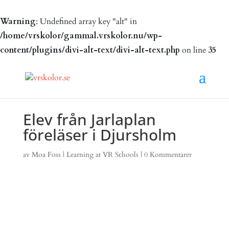
Warning
: Undefined array key "alt" in
/home/vrskolor/gammal.vrskolor.nu/wp-
content/plugins/divi-alt-text/divi-alt-text.php
on line
35
Elev från Jarlaplan
föreläser i Djursholm
av
Moa Foss
|
Learning at VR Schools
|
0 Kommentarer
Elev från Jarlaplan
föreläser i Djursholm