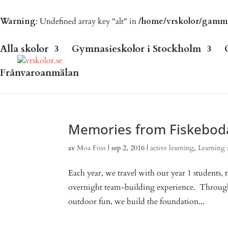
Warning
: Undefined array key "alt" in
/home/vrskolor/gammal.
Alla skolor
Gymnasieskolor i Stockholm
Frånvaroanmälan
Memories from Fiskebod
av
Moa Foss
|
sep 2, 2016
|
active learning
,
Learning 
Each year, we travel with our year 1 students,
overnight team-building experience. Through o
outdoor fun, we build the foundation...