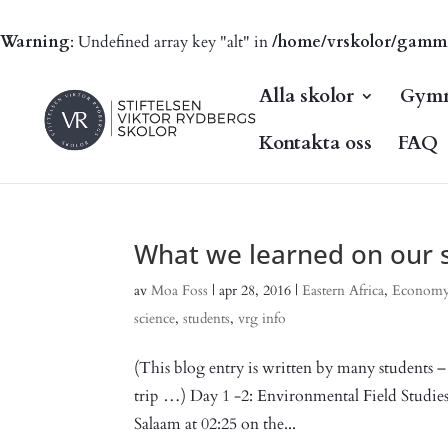
Warning
: Undefined array key "alt" in
/home/vrskolor/gammal.
Alla skolor
Gymn
Kontakta oss
FAQ
What we learned on our s
av
Moa Foss
|
apr 28, 2016
|
Eastern Africa
,
Econom
science
,
students
,
vrg info
(This blog entry is written by many students – a
trip …) Day 1 -2: Environmental Field Studies
Salaam at 02:25 on the...