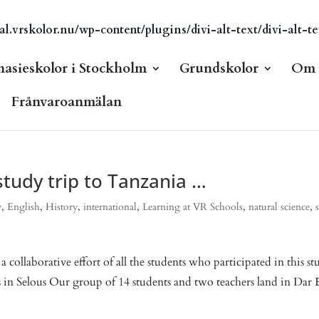
vrskolor.nu/wp-content/plugins/divi-alt-text/divi-alt-te
asieskolor i Stockholm
Grundskolor
Om s
Frånvaroanmälan
tudy trip to Tanzania …
y
,
English
,
History
,
international
,
Learning at VR Schools
,
natural science
,
 collaborative effort of all the students who participated in this st
 in Selous Our group of 14 students and two teachers land in Dar 