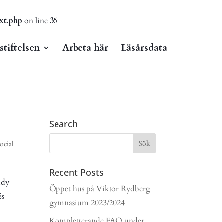
xt.php
on line
35
tiftelsen
Arbeta här
Läsårsdata
Search
social
Recent Posts
udy
Öppet hus på Viktor Rydberg
Es
gymnasium 2023/2024
Kompletterande FAQ under