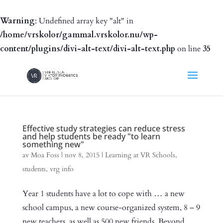
Warning
: Undefined array key "alt" in
/home/vrskolor/gammal.vrskolor.nu/wp-
content/plugins/divi-alt-text/divi-alt-text.php
on line
35
Effective study strategies can reduce stress
and help students be ready "to learn
something new"
av
Moa Foss
|
nov 8, 2015
|
Learning at VR Schools
,
students
,
vrg info
Year 1 students have a lot to cope with … a new
school campus, a new course-organized system, 8 – 9
new teachers, as well as 500 new friends. Beyond