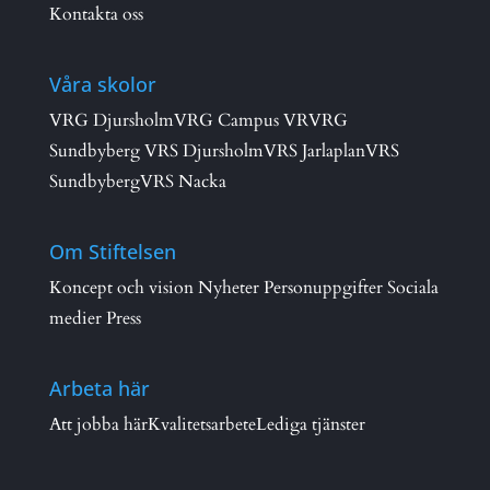
Kontakta oss
Våra skolor
VRG Djursholm
VRG Campus VR
VRG
Sundbyberg
VRS Djursholm
VRS Jarlaplan
VRS
Sundbyberg
VRS Nacka
Om Stiftelsen
Koncept och vision
Nyheter
Personuppgifter
Sociala
medier
Press
Arbeta här
Att jobba här
Kvalitetsarbete
Lediga tjänster