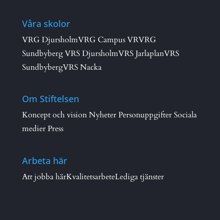
Våra skolor
VRG Djursholm
VRG Campus VR
VRG
Sundbyberg
VRS Djursholm
VRS Jarlaplan
VRS
Sundbyberg
VRS Nacka
Om Stiftelsen
Koncept och vision
Nyheter
Personuppgifter
Sociala
medier
Press
Arbeta här
Att jobba här
Kvalitetsarbete
Lediga tjänster