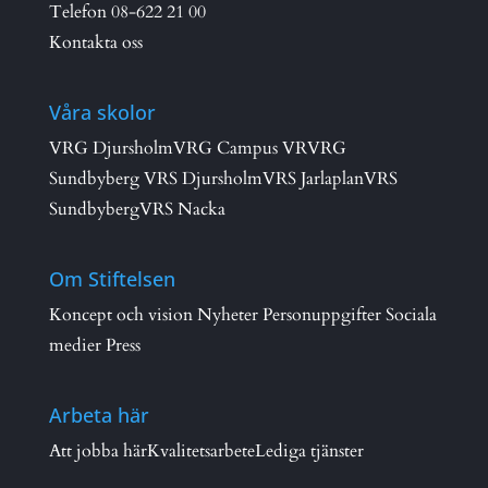
Telefon
08-622 21 00
Kontakta oss
Våra skolor
VRG Djursholm
VRG Campus VR
VRG
Sundbyberg
VRS Djursholm
VRS Jarlaplan
VRS
Sundbyberg
VRS Nacka
Om Stiftelsen
Koncept och vision
Nyheter
Personuppgifter
Sociala
medier
Press
Arbeta här
Att jobba här
Kvalitetsarbete
Lediga tjänster