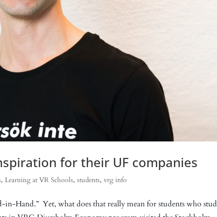
nspiration for their UF companies
s
,
Learning at VR Schools
,
students
,
vrg info
-in-Hand.” Yet, what does that really mean for students who stu