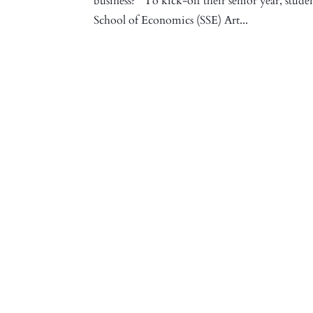
business? To kick-off their senior year, st
School of Economics (SSE) Art...