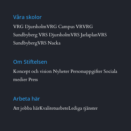
Våra skolor
VRG Djursholm
VRG Campus VR
VRG
Sundbyberg
VRS Djursholm
VRS Jarlaplan
VRS
Sundbyberg
VRS Nacka
Om Stiftelsen
Koncept och vision
Nyheter
Personuppgifter
Sociala
medier
Press
Arbeta här
Att jobba här
Kvalitetsarbete
Lediga tjänster