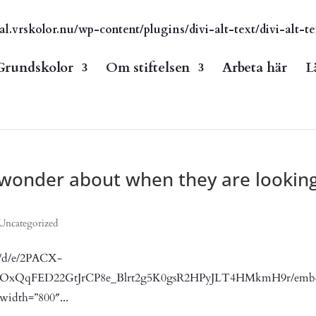
vrskolor.nu/wp-content/plugins/divi-alt-text/divi-alt-te
Grundskolor
Om stiftelsen
Arbeta här
L
 wonder about when they are lookin
Uncategorized
n/d/e/2PACX-
7OxQqFED22GtJrCP8e_Blrt2g5K0gsR2HPyJLT4HMkmH9r/emb
width=”800″...