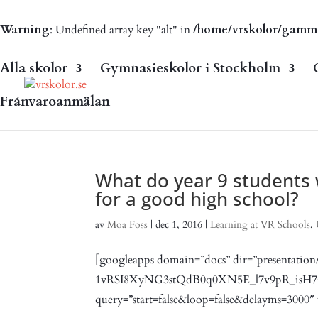
Warning
: Undefined array key "alt" in
/home/vrskolor/gammal.
Alla skolor
Gymnasieskolor i Stockholm
Frånvaroanmälan
What do year 9 students
for a good high school?
av
Moa Foss
|
dec 1, 2016
|
Learning at VR Schools
,
[googleapps domain=”docs” dir=”presentatio
1vRSI8XyNG3stQdB0q0XN5E_l7v9pR_isH
query=”start=false&loop=false&delayms=3000″ 