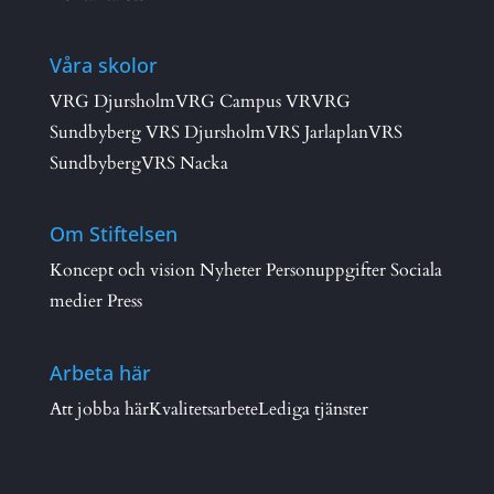
Våra skolor
VRG Djursholm
VRG Campus VR
VRG
Sundbyberg
VRS Djursholm
VRS Jarlaplan
VRS
Sundbyberg
VRS Nacka
Om Stiftelsen
Koncept och vision
Nyheter
Personuppgifter
Sociala
medier
Press
Arbeta här
Att jobba här
Kvalitetsarbete
Lediga tjänster